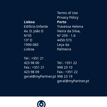
Terms of Use
Privacy Policy
Lisboa
Porto
Edificio Infante
Travessa Helena
Av. D. João II
Vieira da Silva,
Nº35
Nº 259 - 1.6
13º D
4450-573
1990-083
Leça da
Lisboa
Palmeira
Tel.: +351 21
423 98 00
Tel.: +351 22
Fax.: +351 21
998 23 10
423 98 09
Fax.: +351 22
geral@myPartner.pt
998 23 19
geral@myPartner.pt